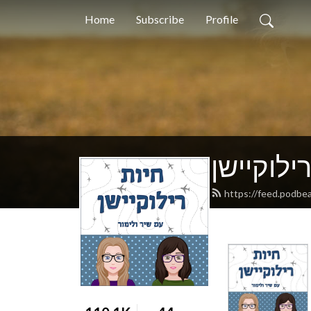
Home
Subscribe
Profile
ילוקיישן
https://feed.podbea