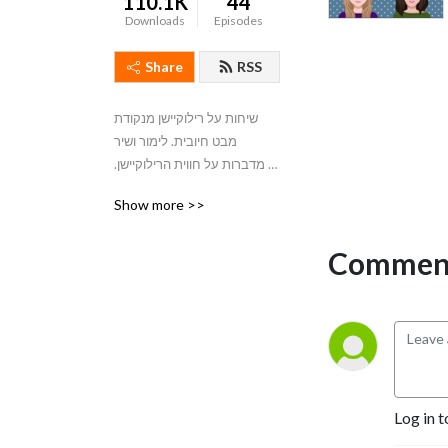
110.1K
44
Downloads
Episodes
Share
RSS
שיחות על רילוקיישן מנקודת 
מבט חיובית. לימור ושיר 
מדברות על חווית הרילוקיישן. 
כל פרק דן באספקט אחר 
Show more >>
בנושא החיים מחוץ לישראל, 
בקשיים הכרוכים בו, וברעיונות 
Comment
לדרכי התמודדות.
Log in t