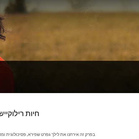
חיות רילוקיישן פרק 11 - ילדים, לאר
בפרק זה אירחנו את לילך גפרט שפירא, פסיכולוגית ו