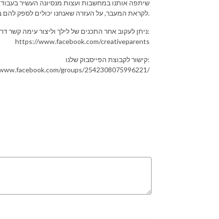
שיתפה אותנו במחשבות ועצות מנסיונה העשיר בעבודה 
לקראת המעבר, על העזרה שאנחנו יכולים לספק להם במקום החדש, על היתרונות של רילוקיישן עבור ילדינו ועוד.
ניתן לעקוב אחר התכנים של לילך וליצור עימה קשר דרך העמוד "הורות יצירתית" בפייסבוק:
https://www.facebook.com/creativeparents
קישור לקבוצת הפייסבוק שלנו:
/www.facebook.com/groups/2542308075996221/